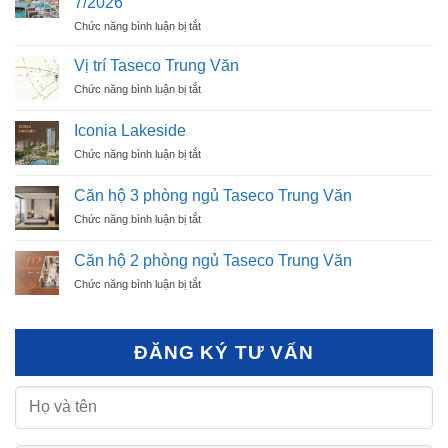
7/2026
ở
Chức năng bình luận bị tắt
Tiến
độ
Vị trí Taseco Trung Văn
xây
ở
Chức năng bình luận bị tắt
dựng
Vị
dự
trí
án
Iconia Lakeside
Taseco
Taseco
ở
Chức năng bình luận bị tắt
Trung
Trung
Iconia
Văn
Văn
Lakeside
Căn hộ 3 phòng ngủ Taseco Trung Văn
tháng
7/2026
ở
Chức năng bình luận bị tắt
Căn
hộ
Căn hộ 2 phòng ngủ Taseco Trung Văn
3
ở
Chức năng bình luận bị tắt
phòng
Căn
ngủ
hộ
Taseco
2
Trung
ĐĂNG KÝ TƯ VẤN
phòng
Văn
ngủ
Taseco
Trung
Văn