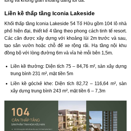
tổng và không gian thoáng đãng tối đa.
Liền kề thấp tầng Iconia Lakeside
Khối thấp tầng Iconia Lakeside 54 Tố Hữu gồm 104 lô nhà
phố hiện đại, thiết kế 4 tầng theo phong cách tinh tế resort.
Các căn được xây dựng với khoảng lùi 2m trước và sau,
tạo sân vườn hoặc chỗ để xe rộng rãi. Hạ tầng nội khu
đồng bộ với lòng đường 6m và vỉa hè mỗi bên 1,5m.
Liền kề thường: Diện tích 75 – 84,76 m², sàn xây dựng
trung bình 231 m², mặt tiền 5m
Liền kề góc/xẻ khe: Diện tích 82,72 – 116,64 m², sàn
xây dựng trung bình 243 m², mặt tiền 6 – 7,3m