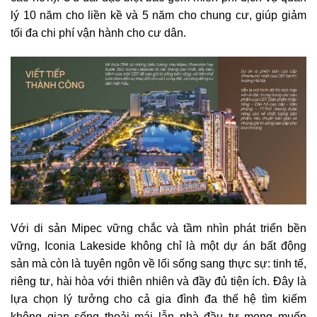
lý 10 năm cho liền kề và 5 năm cho chung cư, giúp giảm
tối đa chi phí vận hành cho cư dân.
Với di sản Mipec vững chắc và tầm nhìn phát triển bền
vững, Iconia Lakeside không chỉ là một dự án bất động
sản mà còn là tuyên ngôn về lối sống sang thực sự: tinh tế,
riêng tư, hài hòa với thiên nhiên và đầy đủ tiện ích. Đây là
lựa chọn lý tưởng cho cả gia đình đa thế hệ tìm kiếm
không gian sống thoải mái lẫn nhà đầu tư mong muốn