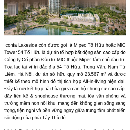
Iconia Lakeside còn được gọi là Mipec Tố Hữu hoặc MIC
Tower 54 Tố Hữu là dự án tổ hợp bất động sản cao cấp do
Công ty Cổ phần Đầu tư MIC thuộc Mipec làm chủ đầu tư.
Tọa lạc tại vị trí đắc địa 54 Tố Hữu, Trung Văn, Nam Từ
Liêm, Hà Nội, dự án sở hữu quy mô 23.567 m² và được
thiết kế theo mô hình đô thị tích hợp All-in-living hiện đại.
Đây là nơi kết hợp hài hòa giữa căn hộ chung cư cao cấp,
dãy liền kề & shophouse thương mại, tòa văn phòng và
trường mầm non nội khu, mang đến không gian sống sang
trọng, tiện nghi và bền vững ngay giữa trung tâm phát triển
sôi động của phía Tây Thủ đô.