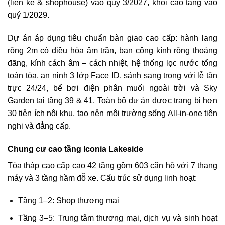
(liền kề & shophouse) vào quý 3/2027, khối cao tầng vào
quý 1/2029.
Dự án áp dụng tiêu chuẩn bàn giao cao cấp: hành lang
rộng 2m có điều hòa âm trần, ban công kính rộng thoáng
đãng, kính cách âm – cách nhiệt, hệ thống lọc nước tổng
toàn tòa, an ninh 3 lớp Face ID, sảnh sang trọng với lễ tân
trực 24/24, bể bơi điện phân muối ngoài trời và Sky
Garden tại tầng 39 & 41. Toàn bộ dự án được trang bị hơn
30 tiện ích nội khu, tạo nên môi trường sống All-in-one tiện
nghi và đẳng cấp.
Chung cư cao tầng Iconia Lakeside
Tòa tháp cao cấp cao 42 tầng gồm 603 căn hộ với 7 thang
máy và 3 tầng hầm đỗ xe. Cấu trúc sử dụng linh hoạt:
Tầng 1–2: Shop thương mại
Tầng 3–5: Trung tâm thương mại, dịch vụ và sinh hoạt