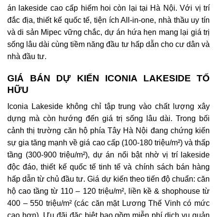
án lakeside cao cấp hiếm hoi còn lại tại Hà Nội. Với vị trí
đắc địa, thiết kế quốc tế, tiện ích All-in-one, nhà thầu uy tín
và di sản Mipec vững chắc, dự án hứa hẹn mang lại giá trị
sống lâu dài cùng tiềm năng đầu tư hấp dẫn cho cư dân và
nhà đầu tư.
GIÁ BÁN DỰ KIẾN ICONIA LAKESIDE TỐ
HỮU
Iconia Lakeside không chỉ tập trung vào chất lượng xây
dựng mà còn hướng đến giá trị sống lâu dài. Trong bối
cảnh thị trường căn hộ phía Tây Hà Nội đang chứng kiến
sự gia tăng mạnh về giá cao cấp (100-180 triệu/m²) và thấp
tầng (300-900 triệu/m²), dự án nổi bật nhờ vị trí lakeside
độc đáo, thiết kế quốc tế tinh tế và chính sách bán hàng
hấp dẫn từ chủ đầu tư. Giá dự kiến theo tiến độ chuẩn: căn
hộ cao tầng từ 110 – 120 triệu/m², liền kề & shophouse từ
400 – 550 triệu/m² (các căn mặt Lương Thế Vinh có mức
cao hơn). Ưu đãi đặc biệt bao gồm miễn phí dịch vụ quản