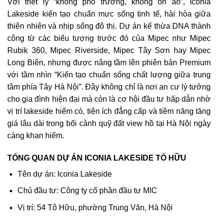
Với triết lý “không phô trương, không ồn ào”, Iconia
Lakeside kiến tạo chuẩn mực sống tinh tế, hài hòa giữa
thiên nhiên và nhịp sống đô thị. Dự án kế thừa DNA thành
công từ các biểu tượng trước đó của Mipec như Mipec
Rubik 360, Mipec Riverside, Mipec Tây Sơn hay Mipec
Long Biên, nhưng được nâng tầm lên phiên bản Premium
với tầm nhìn “Kiến tạo chuẩn sống chất lượng giữa trung
tâm phía Tây Hà Nội”. Đây không chỉ là nơi an cư lý tưởng
cho gia đình hiện đại mà còn là cơ hội đầu tư hấp dẫn nhờ
vị trí lakeside hiếm có, tiện ích đẳng cấp và tiềm năng tăng
giá lâu dài trong bối cảnh quỹ đất view hồ tại Hà Nội ngày
càng khan hiếm.
TỔNG QUAN DỰ ÁN ICONIA LAKESIDE TỐ HỮU
Tên dự án: Iconia Lakeside
Chủ đầu tư: Công ty cổ phần đầu tư MIC
Vị trí: 54 Tô Hữu, phường Trung Văn, Hà Nội