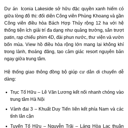
Dự án Iconia Lakeside sở hữu đặc quyền xanh hiếm có
giữa lòng đô thị: đối diện Công viên Phùng Khoang và gần
Công viên điều hòa Bách Hợp Thủy rộng 12 ha với hệ
thống tiện ích giải trí đa dạng như quảng trường, sân trượt
patin, rạp chiếu phim 4D, đài phun nước, thư viện và vườn
bốn mùa. View hồ điều hòa rộng lớn mang lại không khí
trong lành, thoáng đãng, tạo cảm giác resort nguyên bản
ngay giữa trung tâm.
Hệ thống giao thông đồng bộ giúp cư dân di chuyển dễ
dàng:
Trục Tố Hữu – Lê Văn Lương kết nối nhanh chóng vào
trung tâm Hà Nội
Vành đai 3 – Khuất Duy Tiến liên kết phía Nam và các
tỉnh lân cận
Tuyến Tố Hữu – Nguyễn Trãi – Láng Hòa Lạc thuận