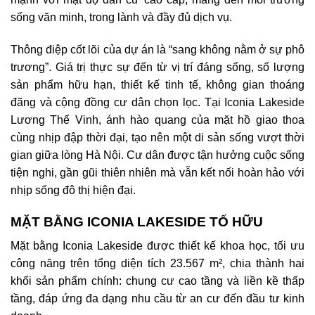
sống văn minh, trong lành và đầy đủ dịch vụ.
Thông điệp cốt lõi của dự án là “sang không nằm ở sự phô
trương”. Giá trị thực sự đến từ vị trí đáng sống, số lượng
sản phẩm hữu hạn, thiết kế tinh tế, không gian thoáng
đãng và cộng đồng cư dân chọn lọc. Tại
Iconia Lakeside
Lương Thế Vinh
, ánh hào quang của mặt hồ giao thoa
cùng nhịp đập thời đại, tạo nên một di sản sống vượt thời
gian giữa lòng Hà Nội. Cư dân được tận hưởng cuộc sống
tiện nghi, gần gũi thiên nhiên mà vẫn kết nối hoàn hảo với
nhịp sống đô thị hiện đại.
MẶT BẰNG ICONIA LAKESIDE TỐ HỮU
Mặt bằng Iconia Lakeside
được thiết kế khoa học, tối ưu
công năng trên tổng diện tích 23.567 m², chia thành hai
khối sản phẩm chính: chung cư cao tầng và liền kề thấp
tầng, đáp ứng đa dạng nhu cầu từ an cư đến đầu tư kinh