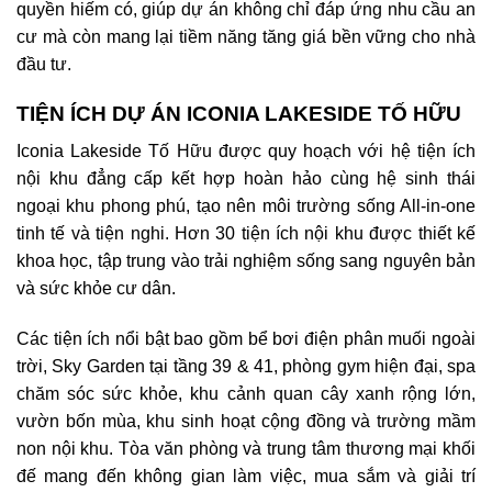
quyền hiếm có, giúp dự án không chỉ đáp ứng nhu cầu an
cư mà còn mang lại tiềm năng tăng giá bền vững cho nhà
đầu tư.
TIỆN ÍCH DỰ ÁN ICONIA LAKESIDE TỐ HỮU
Iconia Lakeside Tố Hữu
được quy hoạch với hệ tiện ích
nội khu đẳng cấp kết hợp hoàn hảo cùng hệ sinh thái
ngoại khu phong phú, tạo nên môi trường sống All-in-one
tinh tế và tiện nghi. Hơn 30 tiện ích nội khu được thiết kế
khoa học, tập trung vào trải nghiệm sống sang nguyên bản
và sức khỏe cư dân.
Các tiện ích nổi bật bao gồm bể bơi điện phân muối ngoài
trời, Sky Garden tại tầng 39 & 41, phòng gym hiện đại, spa
chăm sóc sức khỏe, khu cảnh quan cây xanh rộng lớn,
vườn bốn mùa, khu sinh hoạt cộng đồng và trường mầm
non nội khu. Tòa văn phòng và trung tâm thương mại khối
đế mang đến không gian làm việc, mua sắm và giải trí