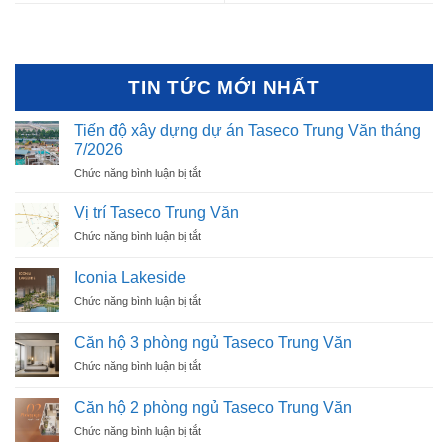
TIN TỨC MỚI NHẤT
Tiến độ xây dựng dự án Taseco Trung Văn tháng
7/2026
ở
Chức năng bình luận bị tắt
Tiến
độ
Vị trí Taseco Trung Văn
xây
ở
Chức năng bình luận bị tắt
dựng
Vị
dự
trí
án
Iconia Lakeside
Taseco
Taseco
ở
Chức năng bình luận bị tắt
Trung
Trung
Iconia
Văn
Văn
Lakeside
Căn hộ 3 phòng ngủ Taseco Trung Văn
tháng
7/2026
ở
Chức năng bình luận bị tắt
Căn
hộ
Căn hộ 2 phòng ngủ Taseco Trung Văn
3
ở
Chức năng bình luận bị tắt
phòng
Căn