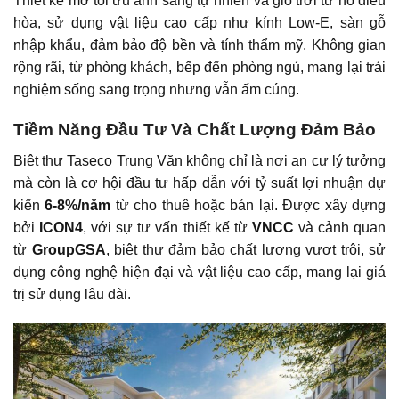
Thiết kế mở tối ưu ánh sáng tự nhiên và gió trời từ hồ điều
hòa, sử dụng vật liệu cao cấp như kính Low-E, sàn gỗ
nhập khẩu, đảm bảo độ bền và tính thẩm mỹ. Không gian
rộng rãi, từ phòng khách, bếp đến phòng ngủ, mang lại trải
nghiệm sống sang trọng nhưng vẫn ấm cúng.
Tiềm Năng Đầu Tư Và Chất Lượng Đảm Bảo
Biệt thự Taseco Trung Văn không chỉ là nơi an cư lý tưởng
mà còn là cơ hội đầu tư hấp dẫn với tỷ suất lợi nhuận dự
kiến
6-8%/năm
từ cho thuê hoặc bán lại. Được xây dựng
bởi
ICON4
, với sự tư vấn thiết kế từ
VNCC
và cảnh quan
từ
GroupGSA
, biệt thự đảm bảo chất lượng vượt trội, sử
dụng công nghệ hiện đại và vật liệu cao cấp, mang lại giá
trị sử dụng lâu dài.